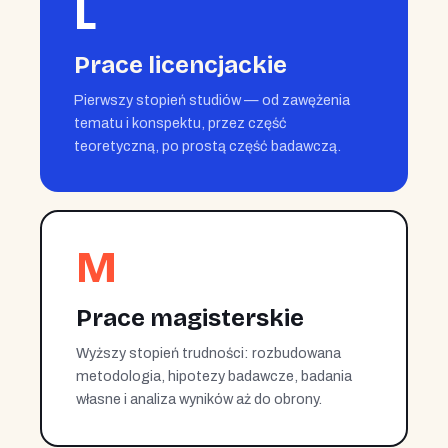
L
Prace licencjackie
Pierwszy stopień studiów — od zawężenia
tematu i konspektu, przez część
teoretyczną, po prostą część badawczą.
M
Prace magisterskie
Wyższy stopień trudności: rozbudowana
metodologia, hipotezy badawcze, badania
własne i analiza wyników aż do obrony.