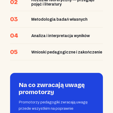
02
pojęć i literatury
03
Metodologia badań własnych
04
Analiza i interpretacja wyników
05
Wnioski pedagogiczne i zakończenie
Na co zwracają uwagę
promotorzy
Promotorzy pedagogiki zwracają uwagę
przede wszystkim na poprawnie