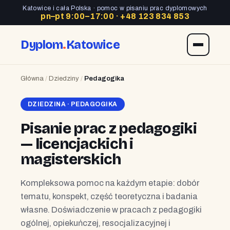
Katowice i cała Polska · pomoc w pisaniu prac dyplomowych
pn–pt 9:00–17:00 ·
+48 123 834 853
Dyplom
.
Katowice
Główna
/
Dziedziny
/
Pedagogika
DZIEDZINA · PEDAGOGIKA
Pisanie prac z pedagogiki
— licencjackich i
magisterskich
Kompleksowa pomoc na każdym etapie: dobór
tematu, konspekt, część teoretyczna i badania
własne. Doświadczenie w pracach z pedagogiki
ogólnej, opiekuńczej, resocjalizacyjnej i