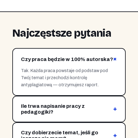
Najczęstsze pytania
+
Czy praca będzie w 100% autorska?
Tak. Każda praca powstaje od podstaw pod
Twój temat i przechodzi kontrolę
antyplagiatową — otrzymujesz raport.
Ile trwa napisanie pracy z
+
pedagogiki?
Zależnie od zakresu i etapu — od kilkunastu dni
do kilku tygodni. Pracujemy etapami, dostajesz
Czy dobierzecie temat, jeśli go
kolejne rozdziały na bieżąco.
+