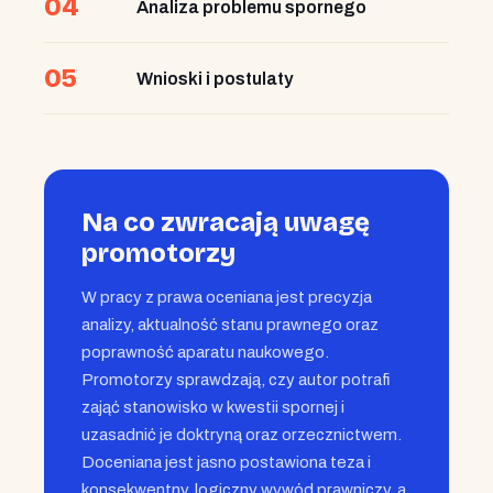
04
Analiza problemu spornego
05
Wnioski i postulaty
Na co zwracają uwagę
promotorzy
W pracy z prawa oceniana jest precyzja
analizy, aktualność stanu prawnego oraz
poprawność aparatu naukowego.
Promotorzy sprawdzają, czy autor potrafi
zająć stanowisko w kwestii spornej i
uzasadnić je doktryną oraz orzecznictwem.
Doceniana jest jasno postawiona teza i
konsekwentny, logiczny wywód prawniczy, a