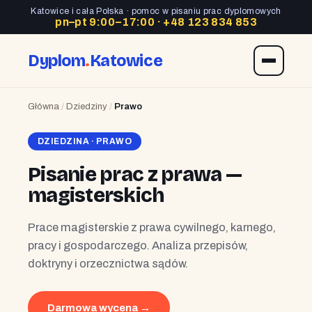
Katowice i cała Polska · pomoc w pisaniu prac dyplomowych
pn–pt 9:00–17:00 ·
+48 123 834 853
Dyplom
.
Katowice
Główna
/
Dziedziny
/
Prawo
DZIEDZINA · PRAWO
Pisanie prac z prawa —
magisterskich
Prace magisterskie z prawa cywilnego, karnego,
pracy i gospodarczego. Analiza przepisów,
doktryny i orzecznictwa sądów.
Darmowa wycena →