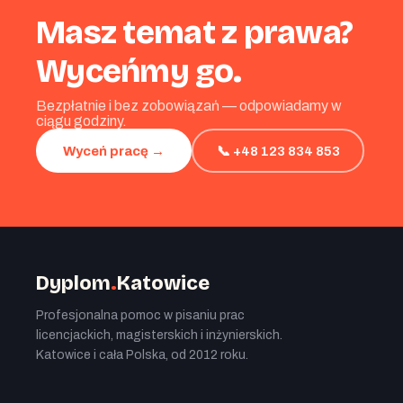
Masz temat z prawa?
Wyceńmy go.
Bezpłatnie i bez zobowiązań — odpowiadamy w
ciągu godziny.
📞 +48 123 834 853
Wyceń pracę →
Dyplom
.
Katowice
Profesjonalna pomoc w pisaniu prac
licencjackich, magisterskich i inżynierskich.
Katowice i cała Polska, od 2012 roku.