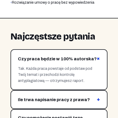
·
Rozwiązanie umowy o pracę bez wypowiedzenia
Najczęstsze pytania
+
Czy praca będzie w 100% autorska?
Tak. Każda praca powstaje od podstaw pod
Twój temat i przechodzi kontrolę
antyplagiatową — otrzymujesz raport.
+
Ile trwa napisanie pracy z prawa?
Zależnie od zakresu i etapu — od kilkunastu dni
do kilku tygodni. Pracujemy etapami, dostajesz
Czy pomożecie postawić tezę
kolejne rozdziały na bieżąco.