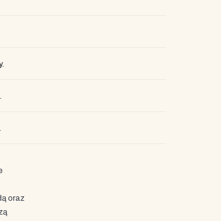
y.
.
.
e
dą oraz
zą