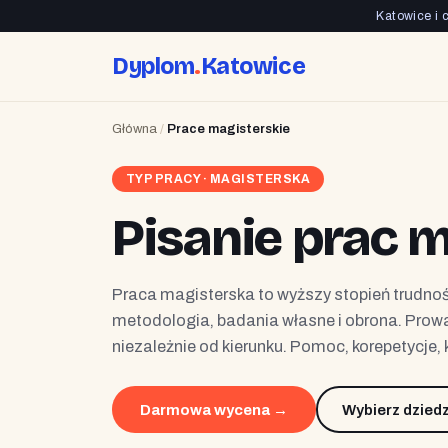
Katowice i 
Dyplom
.
Katowice
Główna
/
Prace magisterskie
TYP PRACY · MAGISTERSKA
Pisanie prac 
Praca magisterska to wyższy stopień trudn
metodologia, badania własne i obrona. Prowa
niezależnie od kierunku. Pomoc, korepetycje, k
Wybierz dziedz
Darmowa wycena →