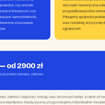
sprawdza, czy wnioski
też część teoretyczna ode
one w literaturze i czy
przypadkowa próba i wnios
ana jest samodzielność,
Pilnujemy spójności probl
sekwentne stosowanie
oraz rzetelnej, krytycznej
ków.
ograniczeń.
— od 2900 zł
po poznaniu tematu, zakresu
nku, zakresu i objętości, rodzaju oraz złożoności badań, a także od t
jsza współpraca. Każdą wycenę przygotowujemy indywidualnie i bezpłat