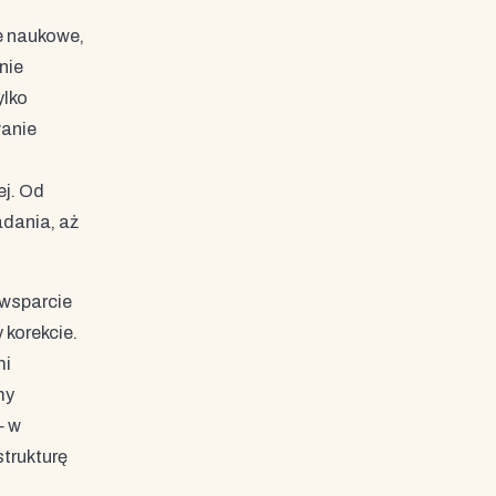
e naukowe,
nie
ylko
wanie
ej. Od
dania, aż
 wsparcie
 korekcie.
mi
my
— w
trukturę