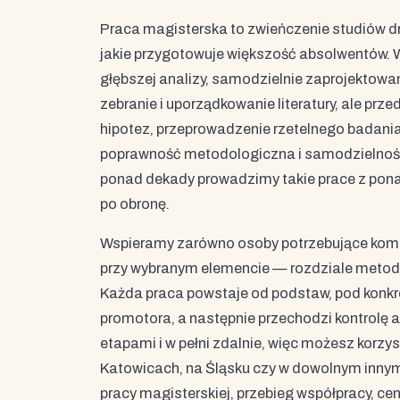
Praca magisterska to zwieńczenie studiów d
jakie przygotowuje większość absolwentów. W 
głębszej analizy, samodzielnie zaprojektowan
zebranie i uporządkowanie literatury, ale p
hipotez, przeprowadzenie rzetelnego badania 
poprawność metodologiczna i samodzielność 
ponad dekady prowadzimy takie prace z pona
po obronę.
Wspieramy zarówno osoby potrzebujące komple
przy wybranym elemencie — rozdziale metodolo
Każda praca powstaje od podstaw, pod konkr
promotora, a następnie przechodzi kontrolę a
etapami i w pełni zdalnie, więc możesz korzy
Katowicach, na Śląsku czy w dowolnym innym 
pracy magisterskiej, przebieg współpracy, ce