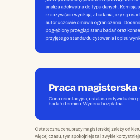
analiza adekwatna do typu danych. Komisja 
rzeczywiście wynikają z badania, czy są osadz
autor uczciwie omawia ograniczenia. Doceni
pogłębiony przegląd stanu badań oraz kon
przyjętego standardu cytowania i opisu wyni
Praca magisterska 
Cena orientacyjna, ustalana indywidualnie 
badań i terminu. Wycena bezpłatna.
Ostateczna cena pracy magisterskiej zależy od kieru
więcej czasu, tym spokojniejsza i zwykle korzystnie