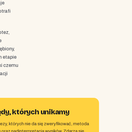
je
trafi
otez,
e
ębiony,
m etapie
ki czemu
acji
ędy, których unikamy
ezy, których nie da się zweryfikować, metoda
oraz nadinterpretacja wyników. Zdarza się