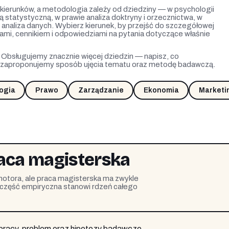
ierunków, a metodologia zależy od dziedziny — w psychologii
 statystyczną, w prawie analiza doktryny i orzecznictwa, w
i analiza danych. Wybierz kierunek, by przejść do szczegółowej
mi, cennikiem i odpowiedziami na pytania dotyczące właśnie
? Obsługujemy znacznie więcej dziedzin — napisz, co
i zaproponujemy sposób ujęcia tematu oraz metodę badawczą.
ogia
Prawo
Zarządzanie
Ekonomia
Marketi
raca magisterska
otora, ale praca magisterska ma zwykle
j część empiryczna stanowi rdzeń całego
pracy, problem oraz hipotezy badawcze.