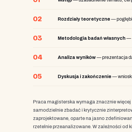
02
Rozdziały teoretyczne
— pogłębio
03
Metodologia badań własnych
— c
04
Analiza wyników
— prezentacja dan
05
Dyskusja i zakończenie
— wnioski,
Praca magisterska wymaga znacznie więcej ni
samodzielnie zbadać i krytycznie zinterpret
zaprojektowane, oparte na jasno zdefiniowa
rzetelnie przeanalizowane. W zależności od 