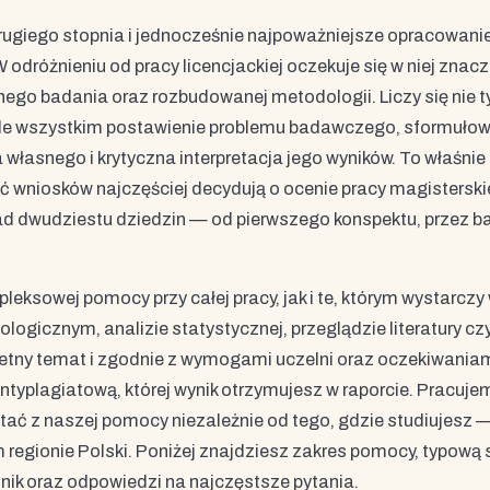
rugiego stopnia i jednocześnie najpoważniejsze opracowani
odróżnieniu od pracy licencjackiej oczekuje się w niej znacz
ego badania oraz rozbudowanej metodologii. Liczy się nie t
rzede wszystkim postawienie problemu badawczego, sformuło
własnego i krytyczna interpretacja jego wyników. To właśnie
wniosków najczęściej decydują o ocenie pracy magisterski
d dwudziestu dziedzin — od pierwszego konspektu, przez ba
ksowej pomocy przy całej pracy, jak i te, którym wystarczy
gicznym, analizie statystycznej, przeglądzie literatury czy
etny temat i zgodnie z wymogami uczelni oraz oczekiwania
ntyplagiatową, której wynik otrzymujesz w raporcie. Pracuje
stać z naszej pomocy niezależnie od tego, gdzie studiujesz 
regionie Polski. Poniżej znajdziesz zakres pomocy, typową s
nnik oraz odpowiedzi na najczęstsze pytania.