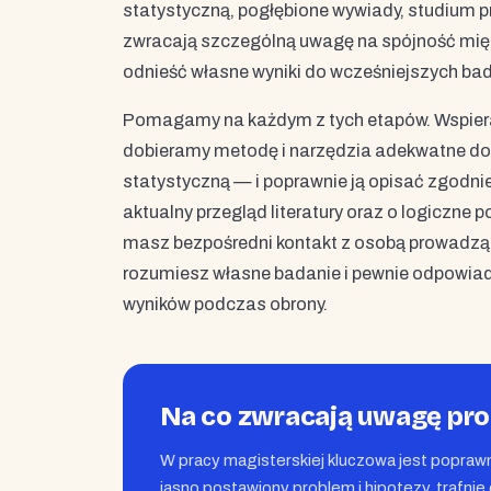
statystyczną, pogłębione wywiady, studium 
zwracają szczególną uwagę na spójność międ
odnieść własne wyniki do wcześniejszych bad
Pomagamy na każdym z tych etapów. Wspiera
dobieramy metodę i narzędzia adekwatne do
statystyczną — i poprawnie ją opisać zgodni
aktualny przegląd literatury oraz o logiczne
masz bezpośredni kontakt z osobą prowadząc
rozumiesz własne badanie i pewnie odpowiada
wyników podczas obrony.
Na co zwracają uwagę pr
W pracy magisterskiej kluczowa jest popra
jasno postawiony problem i hipotezy, trafni