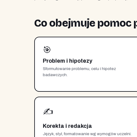
Co obejmuje pomoc p
🎯
Problem i hipotezy
Sformułowanie problemu, celu i hipotez
badawczych.
✍️
Korekta i redakcja
Język, styl, formatowanie wg wymogów uczelni.