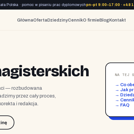
cała Polska · pomoc w pisaniu prac dyplomowych
pn–pt 9:00–17:00 ·
+48 1
Główna
Oferta
Dziedziny
Cennik
O firmie
Blog
Kontakt
magisterskich
NA TEJ 
→ Co ob
ości — rozbudowana
→ Jak p
→ Dziedz
dzimy przez cały proces,
→ Cenni
orekta i redakcja.
→ FAQ
inę