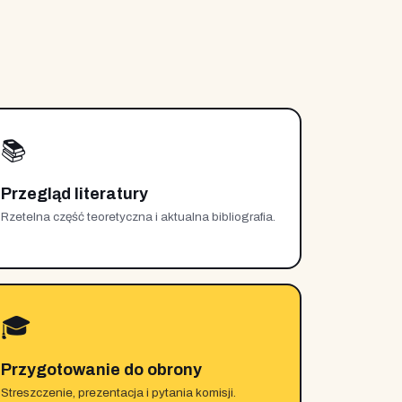
📚
Przegląd literatury
Rzetelna część teoretyczna i aktualna bibliografia.
🎓
Przygotowanie do obrony
Streszczenie, prezentacja i pytania komisji.