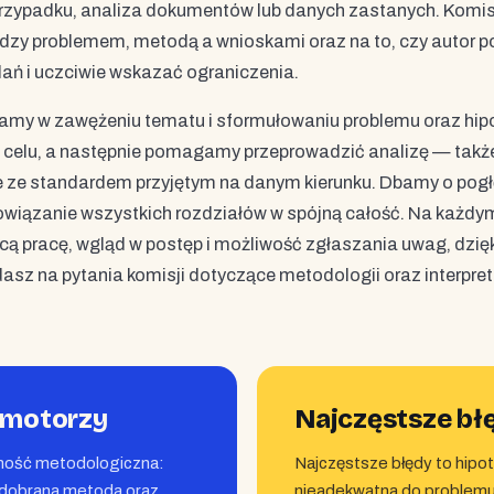
przypadku, analiza dokumentów lub danych zastanych. Komis
zy problemem, metodą a wnioskami oraz na to, czy autor po
ań i uczciwie wskazać ograniczenia.
my w zawężeniu tematu i sformułowaniu problemu oraz hip
 celu, a następnie pomagamy przeprowadzić analizę — takż
e ze standardem przyjętym na danym kierunku. Dbamy o pogł
 powiązanie wszystkich rozdziałów w spójną całość. Na każdy
ą pracę, wgląd w postęp i możliwość zgłaszania uwag, dzię
sz na pytania komisji dotyczące metodologii oraz interpret
omotorzy
Najczęstsze bł
wność metodologiczna:
Najczęstsze błędy to hipot
e dobrana metoda oraz
nieadekwatna do problemu 