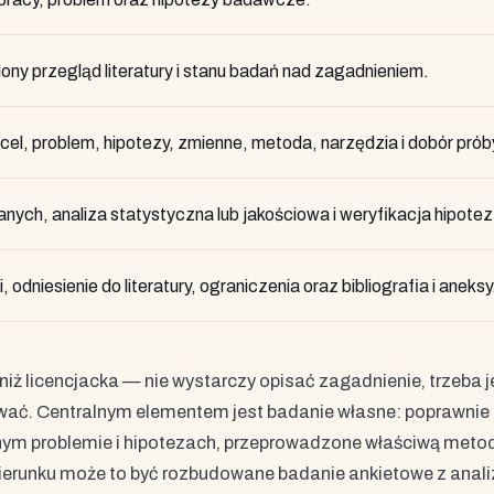
ny przegląd literatury i stanu badań nad zagadnieniem.
el, problem, hipotezy, zmienne, metoda, narzędzia i dobór prób
ych, analiza statystyczna lub jakościowa i weryfikacja hipotez
 odniesienie do literatury, ograniczenia oraz bibliografia i aneksy
ż licencjacka — nie wystarczy opisać zagadnienie, trzeba j
ować. Centralnym elementem jest badanie własne: poprawnie
nym problemie i hipotezach, przeprowadzone właściwą meto
kierunku może to być rozbudowane badanie ankietowe z anali