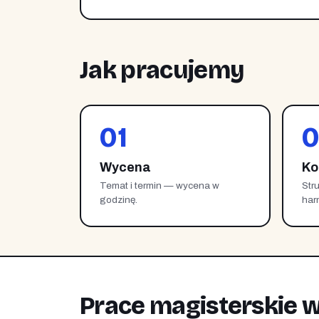
Jak pracujemy
01
0
Wycena
Ko
Temat i termin — wycena w
Str
godzinę.
har
Prace magisterskie w