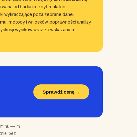
rwana od badania, zbyt mała lub
ki wykraczające poza zebrane dane.
emu, metody i wniosków, poprawności analizy
 dyskusji wyników wraz ze wskazaniem
Sprawdź cenę →
erminu — im
nie, bez