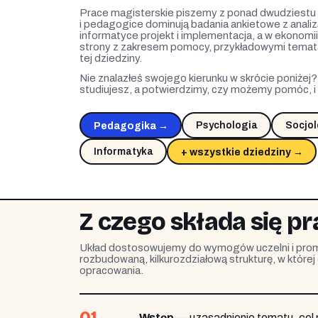
Prace magisterskie piszemy z ponad dwudziestu k
i pedagogice dominują badania ankietowe z analizą
informatyce projekt i implementacja, a w ekonomi
strony z zakresem pomocy, przykładowymi temata
tej dziedziny.
Nie znalazłeś swojego kierunku w skrócie poniżej
studiujesz, a potwierdzimy, czy możemy pomóc, 
Psychologia
Socjol
Pedagogika →
Informatyka
+ wszystkie dziedziny →
Z czego składa się p
Układ dostosowujemy do wymogów uczelni i prom
rozbudowaną, kilkurozdziałową strukturę, w które
opracowania.
01
Wstęp
— uzasadnienie tematu, cel 