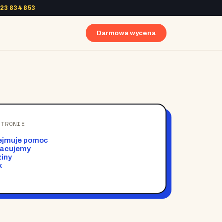
23 834 853
Darmowa wycena
STRONIE
ejmuje pomoc
racujemy
iny
k