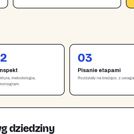
2
03
nspekt
Pisanie etapami
uktura, metodologia,
Rozdziały na bieżąco, z uwaga
monogram.
g dziedziny