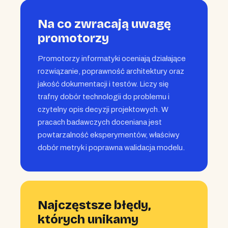
Na co zwracają uwagę
promotorzy
Promotorzy informatyki oceniają działające
rozwiązanie, poprawność architektury oraz
jakość dokumentacji i testów. Liczy się
trafny dobór technologii do problemu i
czytelny opis decyzji projektowych. W
pracach badawczych doceniana jest
powtarzalność eksperymentów, właściwy
dobór metryk i poprawna walidacja modelu.
Najczęstsze błędy,
których unikamy