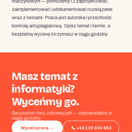
maszynowym — pomożemy Ci zaprojektować,
zaimplementować i udokumentować rozwiązanie
wraz z testami. Praca jest autorska i przechodzi
kontrolę antyplagiatową. Opisz temat i termin, a
bezpłatną wycenę otrzymasz w ciągu godziny.
Masz temat z
informatyki?
Wyceńmy go.
Bezpłatnie i bez zobowiązań — odpowiadamy w
ciągu godziny.
📞 +48 123 834 853
Wyceń pracę →