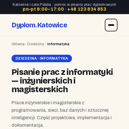
Katowice i cała Polska · pomoc w pisaniu prac dyplomowych
pn–pt 9:00–17:00 ·
+48 123 834 853
Dyplom
.
Katowice
Główna
/
Dziedziny
/
Informatyka
DZIEDZINA · INFORMATYKA
Pisanie prac z informatyki
— inżynierskich i
magisterskich
Prace inżynierskie i magisterskie z
programowania, sieci, baz danych i sztucznej
inteligencji. Część projektowa, implementacja i
dokumentacja.