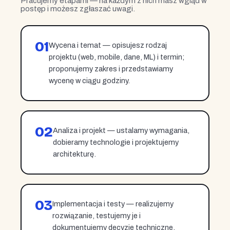
Pracujemy etapami — na każdym z nich masz wgląd w
postęp i możesz zgłaszać uwagi.
01
Wycena i temat — opisujesz rodzaj
projektu (web, mobile, dane, ML) i termin;
proponujemy zakres i przedstawiamy
wycenę w ciągu godziny.
02
Analiza i projekt — ustalamy wymagania,
dobieramy technologie i projektujemy
architekturę.
03
Implementacja i testy — realizujemy
rozwiązanie, testujemy je i
dokumentujemy decyzje techniczne.