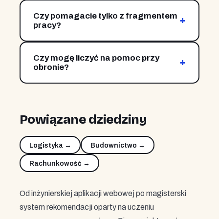
JavaScript/TypeScript, PHP oraz bazy
Czy pomagacie tylko z fragmentem
SQL/NoSQL — dobór zależy od tematu i
+
pracy?
wymagań.
Tak — możemy pomóc z konspektem, częścią
teoretyczną, badawczą albo samą korektą.
Czy mogę liczyć na pomoc przy
Zakres ustalamy przy wycenie.
+
obronie?
Tak. Przygotowujemy streszczenie,
prezentację i pomagamy przewidzieć pytania
komisji.
Powiązane dziedziny
Logistyka →
Budownictwo →
Rachunkowość →
Od inżynierskiej aplikacji webowej po magisterski
system rekomendacji oparty na uczeniu