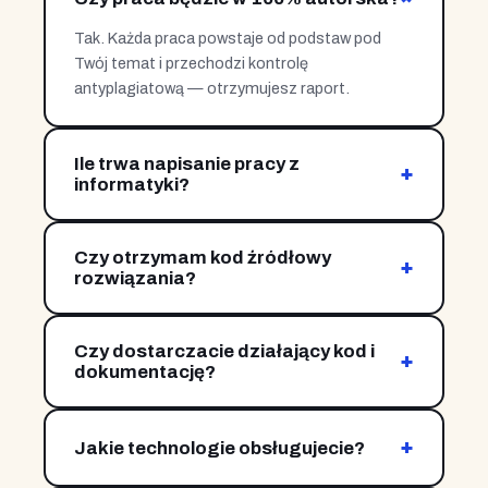
Tak. Każda praca powstaje od podstaw pod
Twój temat i przechodzi kontrolę
antyplagiatową — otrzymujesz raport.
Ile trwa napisanie pracy z
+
informatyki?
Zależnie od zakresu i etapu — od kilkunastu dni
do kilku tygodni. Pracujemy etapami, dostajesz
Czy otrzymam kod źródłowy
kolejne rozdziały na bieżąco.
+
rozwiązania?
Tak. Przekazujemy kompletny,
udokumentowany kod wraz z opisem
Czy dostarczacie działający kod i
architektury, instrukcją uruchomienia i testami.
+
dokumentację?
Tak. Przygotowujemy działające rozwiązanie
wraz z opisem architektury, dokumentacją i
+
testami.
Jakie technologie obsługujecie?
Najczęściej Python, Java,