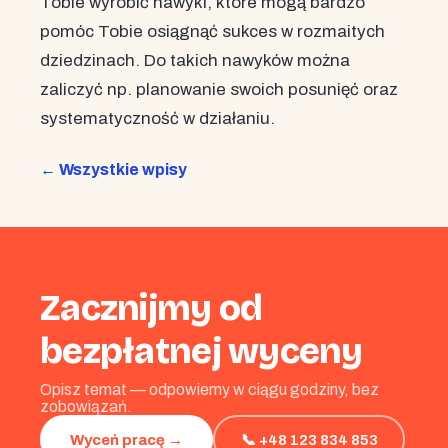
Tobie wyrobić nawyki, które mogą bardzo
pomóc Tobie osiągnąć sukces w rozmaitych
dziedzinach. Do takich nawyków można
zaliczyć np. planowanie swoich posunięć oraz
systematyczność w działaniu.
← Wszystkie wpisy
Zacznijmy od
bezpłatnej wyceny
Opisz temat — odpowiemy w ciągu godziny, bez
zobowiązań.
📞 +48 123 834 853
Wyceń pracę →