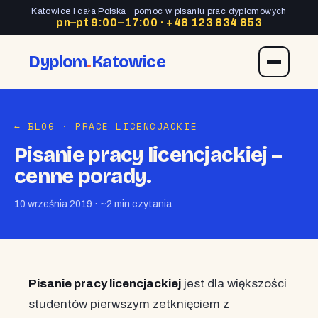
Katowice i cała Polska · pomoc w pisaniu prac dyplomowych
pn–pt 9:00–17:00 ·
+48 123 834 853
Dyplom
.
Katowice
← BLOG
· PRACE LICENCJACKIE
Pisanie pracy licencjackiej –
cenne porady.
10 września 2019 · ~2 min czytania
Pisanie pracy licencjackiej
jest dla większości
studentów pierwszym zetknięciem z