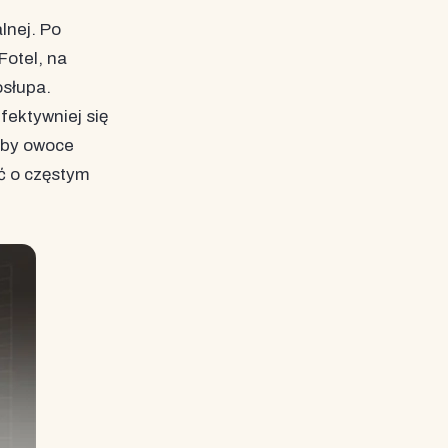
lnej. Po
Fotel, na
osłupa.
fektywniej się
aby owoce
ać o częstym