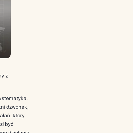
ny z
systematyka.
atni dzwonek,
ałań, który
si być
one działania