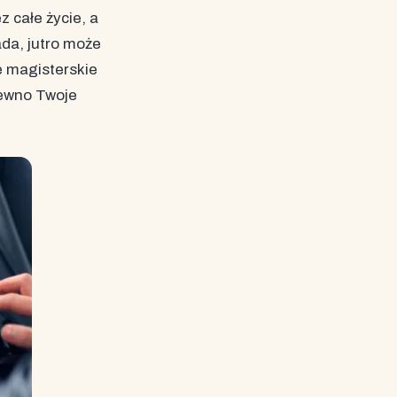
 całe życie, a
ada, jutro może
e magisterskie
pewno Twoje