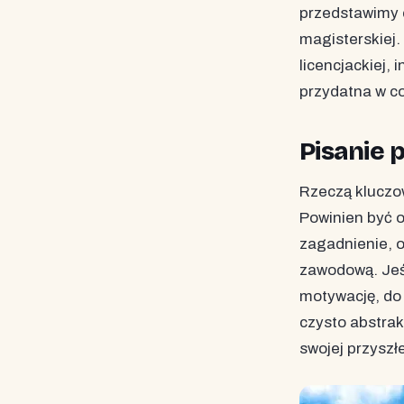
przedstawimy 
magisterskiej
licencjackiej,
przydatna w c
Pisanie 
Rzeczą kluczow
Powinien być o
zagadnienie, o
zawodową. Jeś
motywację, do 
czysto abstrak
swojej przyszł