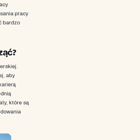
racy
sania pracy
yć bardzo
ząć?
rskiej.
j, aby
karierą
ednią
ty, które są
budowania