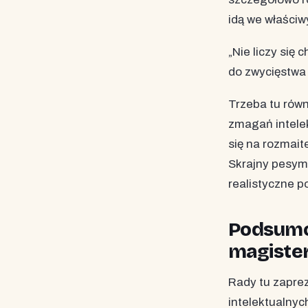
idą we właściw
„Nie liczy się
do zwycięstwa 
Trzeba tu rów
zmagań intelek
się na rozmait
Skrajny pesymi
realistyczne p
Podsumow
magisters
Rady tu zapre
intelektualny