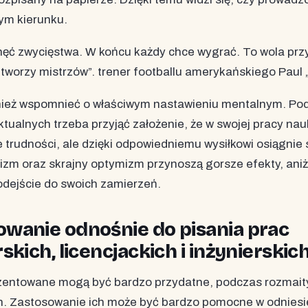
ym kierunku.
 chęć zwycięstwa. W końcu każdy chce wygrać. To wola pr
tworzy mistrzów”. trener footballu amerykańskiego Paul 
nież wspomnieć o właściwym nastawieniu mentalnym. Po
tualnych trzeba przyjąć założenie, że w swojej pracy nau
e trudności, ale dzięki odpowiedniemu wysiłkowi osiągnie s
zm oraz skrajny optymizm przynoszą gorsze efekty, aniż
odejście do swoich zamierzeń.
anie odnośnie do pisania prac
kich, licencjackich i inżynierskich
zentowane mogą być bardzo przydatne, podczas rozmai
ch. Zastosowanie ich może być bardzo pomocne w odniesi