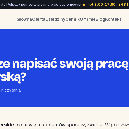
cała Polska · pomoc w pisaniu prac dyplomowych
pn–pt 9:00–17:00 ·
+48 1
Główna
Oferta
Dziedziny
Cennik
O firmie
Blog
Kontakt
ze napisać swoją pracę
rską?
min czytania
erskie
to dla wielu studentów spore wyzwanie. W poniższ