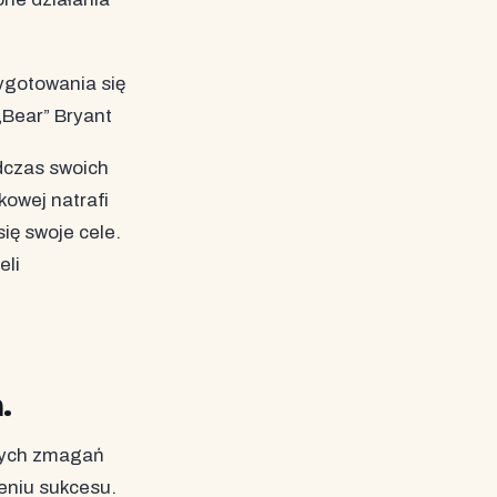
zygotowania się
„Bear” Bryant
dczas swoich
kowej natrafi
ię swoje cele.
eli
.
tych zmagań
eniu sukcesu.