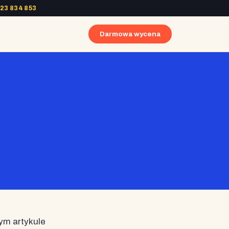
23 834 853
Darmowa wycena
ym artykule