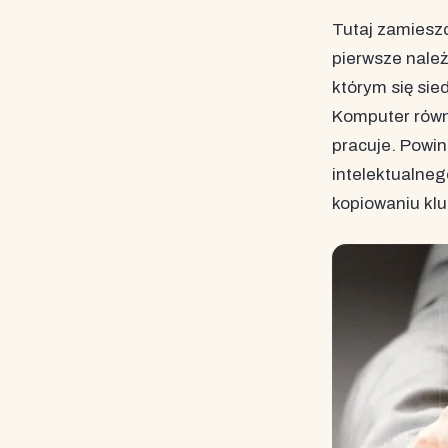
Tutaj zamieszc
pierwsze należ
którym się sie
Komputer równi
pracuje. Powi
intelektualneg
kopiowaniu kl