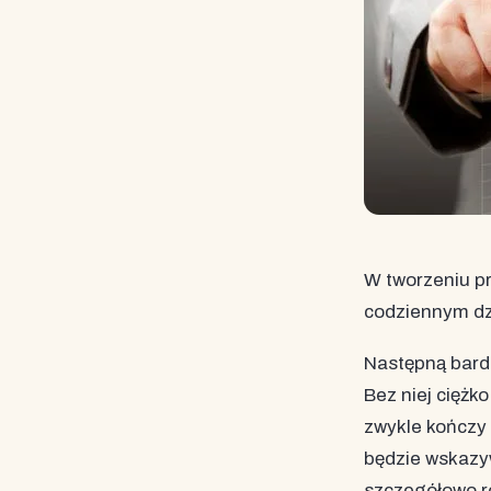
W tworzeniu pr
codziennym dz
Następną bard
Bez niej ciężk
zwykle kończy 
będzie wskazyw
szczegółowo ro