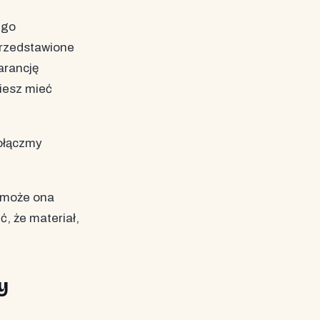
 go
przedstawione
arancję
ziesz mieć
ołączmy
e może ona
ć, że materiał,
y