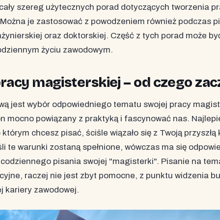
cały szereg użytecznych porad dotyczących tworzenia p
. Można je zastosować z powodzeniem również podczas pi
 inżynierskiej oraz doktorskiej. Część z tych porad może b
odziennym życiu zawodowym.
pracy magisterskiej – od czego zac
ą jest wybór odpowiedniego tematu swojej pracy magiste
n mocno powiązany z praktyką i fascynować nas. Najlepie
 którym chcesz pisać, ściśle wiązało się z Twoją przyszłą 
li te warunki zostaną spełnione, wówczas ma się odpowi
codziennego pisania swojej "magisterki". Pisanie na tema
cyjne, raczej nie jest zbyt pomocne, z punktu widzenia 
ej kariery zawodowej.