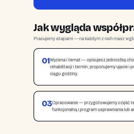
Jak wygląda współpra
Pracujemy etapami — na każdym z nich masz wglą
01
Wycena i temat — opisujesz jednostkę ch
rehabilitacji i termin; proponujemy ujęcie 
ciągu godziny.
03
Opracowanie — przygotowujemy część te
funkcjonalną i program usprawniania lub a