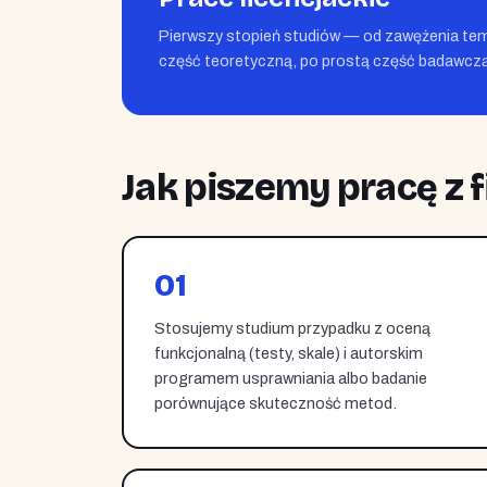
Pierwszy stopień studiów — od zawężenia tem
część teoretyczną, po prostą część badawczą
Jak piszemy pracę z f
01
Stosujemy studium przypadku z oceną
funkcjonalną (testy, skale) i autorskim
programem usprawniania albo badanie
porównujące skuteczność metod.