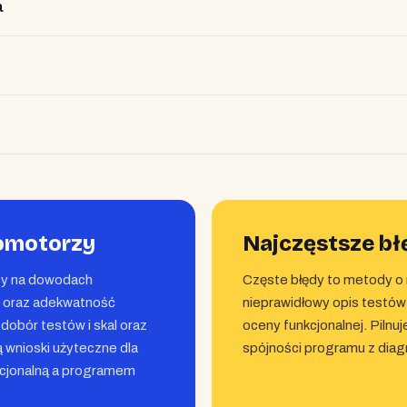
a
omotorzy
Najczęstsze bł
acy na dowodach
Częste błędy to metody o 
j oraz adekwatność
nieprawidłowy opis testów
dobór testów i skal oraz
oceny funkcjonalnej. Piln
ą wnioski użyteczne dla
spójności programu z diag
kcjonalną a programem