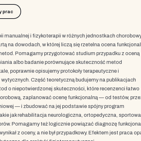
y prac
rapii manualnej i fizykoterapii w różnych jednostkach chorobow
tą na dowodach, w której liczą się rzetelna ocena funkcjonal
metod. Pomagamy przygotować studium przypadku z oceną
niania albo badanie porównujące skuteczność metod
ale, poprawnie opisujemy protokoły terapeutyczne i
ch wytycznych. Część teoretyczną budujemy na publikacjach
od o niepotwierdzonej skuteczności, które recenzenci łatwo
robową, zaplanować ocenę funkcjonalną — od testów, prze
śniowej — i zbudować na jej podstawie spójny program
ie jak rehabilitacja neurologiczna, ortopedyczna, sportowa
iorów. Pomagamy też logicznie powiązać diagnozę funkcjona
ynikał z oceny, a nie był przypadkowy. Efektem jest praca op