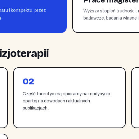
Prace magister
atu i konspektu, przez
Wyższy stopień trudności:
.
badawcze, badania własne i
izjoterapii
02
Część teoretyczną opieramy na medycynie
opartej na dowodach i aktualnych
publikacjach.