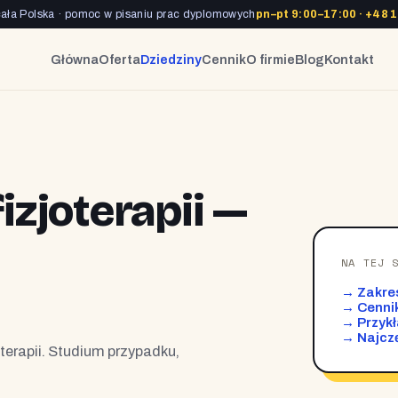
cała Polska · pomoc w pisaniu prac dyplomowych
pn–pt 9:00–17:00 ·
+48 1
Główna
Oferta
Dziedziny
Cennik
O firmie
Blog
Kontakt
fizjoterapii —
NA TEJ 
→ Zakre
→ Cennik
→ Przyk
→ Najczę
koterapii. Studium przypadku,