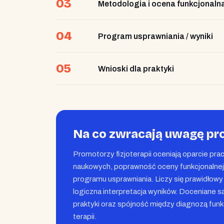
03
Metodologia i ocena funkcjonaln
04
Program usprawniania / wyniki
05
Wnioski dla praktyki
Na co zwracają uwagę pr
Promotorzy fizjoterapii oceniają oparcie pr
naukowych, poprawność oceny funkcjonalne
programu usprawniania. Liczy się prawidłowy 
logiczna interpretacja wyników. Doceniane s
praktyki oraz spójność między diagnozą fun
terapii.