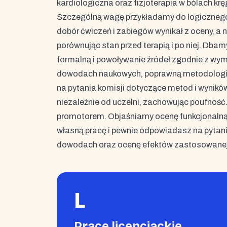
kardiologiczna oraz fizjoterapia w bólach kr
Szczególną wagę przykładamy do logicznego 
dobór ćwiczeń i zabiegów wynikał z oceny, a
porównując stan przed terapią i po niej. Dba
formalną i powoływanie źródeł zgodnie z wym
dowodach naukowych, poprawną metodologiczn
na pytania komisji dotyczące metod i wynikó
niezależnie od uczelni, zachowując poufność.
promotorem. Objaśniamy ocenę funkcjonalną 
własną pracę i pewnie odpowiadasz na pytani
dowodach oraz ocenę efektów zastosowanej 
L
Prace licencjackie