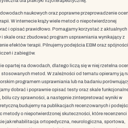
teczna dla praktyki fizjoterapeutycznej.
 na dowodach naukowych oraz poprawne przeprowadzenie oce
rapii. W internecie krąży wiele metod o niepotwierdzonej
obrać i opisać prawidłowo. Pomagamy korzystać z aktualnych
ty i skale oraz zbudować program usprawniania wynikający z
enie efektów terapii. Pilnujemy podejścia EBM oraz spójności
czeń i zabiegów.
e opartej na dowodach, dlatego liczą się w niej rzetelna oce
 stosowanych metod. W zależności od tematu opieramy ją n
utorskim programem usprawniania lub na badaniu porównują
y dobrać i poprawnie opisać testy oraz skale funkcjonalne
j, bólu czy sprawności, a następnie zinterpretować wyniki w
retyczną budujemy na publikacjach recenzowanych i podejśc
metody o niepotwierdzonej skuteczności, które recenzenci
e jak rehabilitacja ortopedyczna, neurologiczna, sportowa,