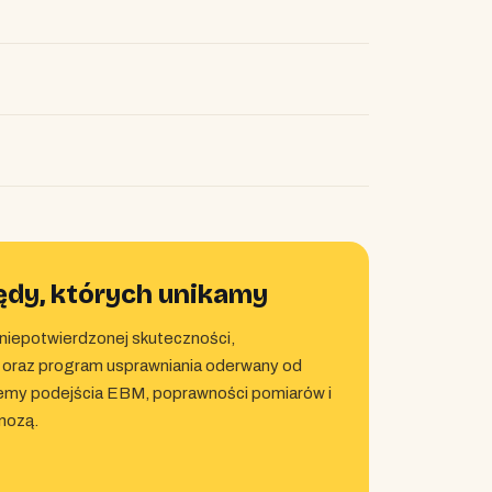
ędy, których unikamy
niepotwierdzonej skuteczności,
 oraz program usprawniania oderwany od
ujemy podejścia EBM, poprawności pomiarów i
nozą.