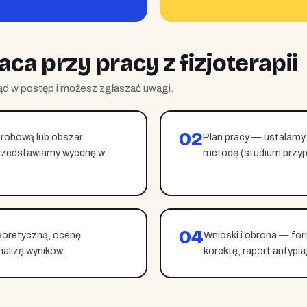
ca przy pracy z fizjoterapii
d w postęp i możesz zgłaszać uwagi.
02
orobową lub obszar
Plan pracy — ustalamy 
i przedstawiamy wycenę w
metodę (studium przyp
04
oretyczną, ocenę
Wnioski i obrona — for
nalizę wyników.
korektę, raport antypl