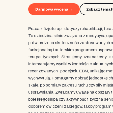
Zobacz temat
Darmowa wycena →
Praca z fizjoterapii dotyczy rehabilitacji, te
To dziedzina silnie związana z medycyną opar
potwierdzona skuteczność zastosowanych 
funkcjonalną i autorskim programem uspraw
terapeutycznych. Stosujemy uznane testy i sk
interpretujemy wyniki w kontekście aktualny
recenzowanych i podejściu EBM, unikając met
wychwytują. Pomagamy dobrać jednostkę cho
skale, po pomiary zakresu ruchu czy siły mię
usprawniania. Zwracamy uwagę na obszary tak
bóle kręgosłupa czy aktywność fizyczna sen
doborem ćwiczeń i zabiegów, tak by program w