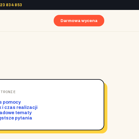
23 834 853
Darmowa wycena
STRONIE
s pomocy
 i czas realizacji
ładowe tematy
stsze pytania