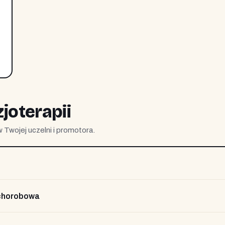
zjoterapii
wojej uczelni i promotora.
 chorobowa