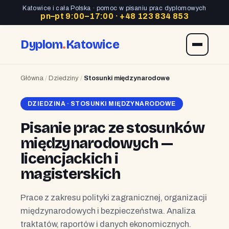
Katowice i cała Polska · pomoc w pisaniu prac dyplomowych
pn–pt 9:00–17:00 ·
+48 123 834 853
Dyplom
.
Katowice
Główna
/
Dziedziny
/
Stosunki międzynarodowe
DZIEDZINA · STOSUNKI MIĘDZYNARODOWE
Pisanie prac ze stosunków
międzynarodowych —
licencjackich i
magisterskich
Prace z zakresu polityki zagranicznej, organizacji
międzynarodowych i bezpieczeństwa. Analiza
traktatów, raportów i danych ekonomicznych.