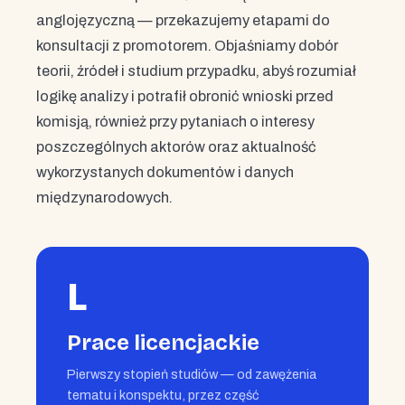
anglojęzyczną — przekazujemy etapami do
konsultacji z promotorem. Objaśniamy dobór
teorii, źródeł i studium przypadku, abyś rozumiał
logikę analizy i potrafił obronić wnioski przed
komisją, również przy pytaniach o interesy
poszczególnych aktorów oraz aktualność
wykorzystanych dokumentów i danych
międzynarodowych.
L
Prace licencjackie
Pierwszy stopień studiów — od zawężenia
tematu i konspektu, przez część