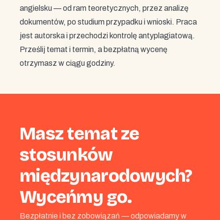
angielsku — od ram teoretycznych, przez analizę
dokumentów, po studium przypadku i wnioski. Praca
jest autorska i przechodzi kontrolę antyplagiatową.
Prześlij temat i termin, a bezpłatną wycenę
otrzymasz w ciągu godziny.
Masz temat ze
stosunków
międzynarodowych?
Wyceńmy go.
Bezpłatnie i bez zobowiązań — odpowiadamy w