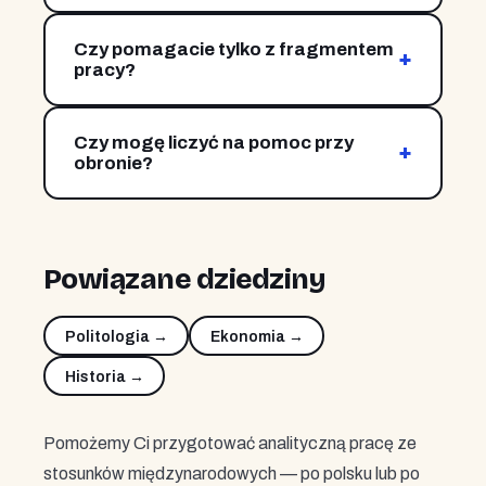
strategie, rezolucje) oraz raportach instytucji
Czy pomagacie tylko z fragmentem
takich jak ONZ, UE, NATO czy Bank Światowy.
+
pracy?
Tak — możemy pomóc z konspektem, częścią
teoretyczną, badawczą albo samą korektą.
Czy mogę liczyć na pomoc przy
Zakres ustalamy przy wycenie.
+
obronie?
Tak. Przygotowujemy streszczenie,
prezentację i pomagamy przewidzieć pytania
komisji.
Powiązane dziedziny
Politologia →
Ekonomia →
Historia →
Pomożemy Ci przygotować analityczną pracę ze
stosunków międzynarodowych — po polsku lub po