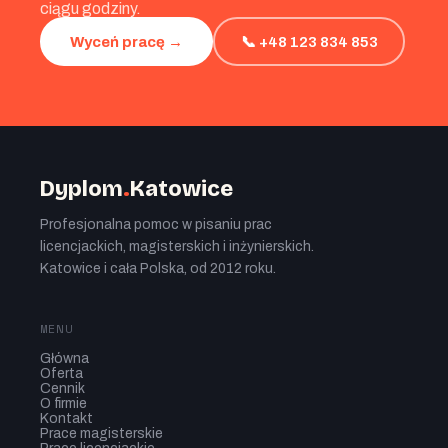
ciągu godziny.
📞 +48 123 834 853
Wyceń pracę →
Dyplom
.
Katowice
Profesjonalna pomoc w pisaniu prac
licencjackich, magisterskich i inżynierskich.
Katowice i cała Polska, od 2012 roku.
MENU
Główna
Oferta
Cennik
O firmie
Kontakt
Prace magisterskie