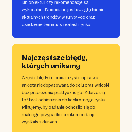
lub obiektu i czy rekomendacje są
wykonalne. Doceniane jest uwzględnienie
aktualnych trendów w turystyce oraz
osadzenie tematu w realiach rynku.
Najczęstsze błędy,
których unikamy
Częste błędy to praca czysto opisowa,
ankieta niedopasowana do celu oraz wnioski
bez przełożenia praktycznego. Zdarza się
też brak odniesienia do konkretnego rynku.
Pilnujemy, by badanie odnosiło się do
realnego przypadku, a rekomendacje
wynikały z danych.