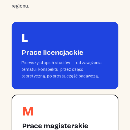
regionu.
L
Prace licencjackie
Pierwszy stopień studiów — od zawężenia
tematu i konspektu, przez część
teoretyczną, po prostą część badawczą.
M
Prace magisterskie