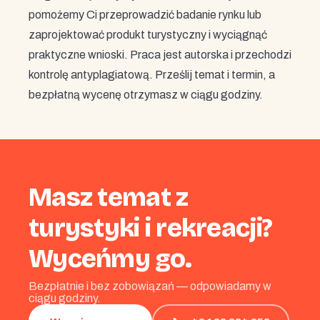
pomożemy Ci przeprowadzić badanie rynku lub
zaprojektować produkt turystyczny i wyciągnąć
praktyczne wnioski. Praca jest autorska i przechodzi
kontrolę antyplagiatową. Prześlij temat i termin, a
bezpłatną wycenę otrzymasz w ciągu godziny.
Masz temat z
turystyki i rekreacji?
Wyceńmy go.
Bezpłatnie i bez zobowiązań — odpowiadamy w
ciągu godziny.