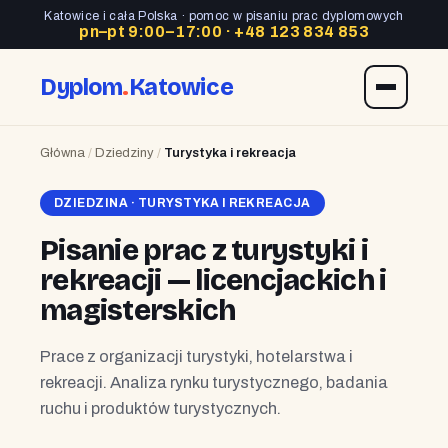
Katowice i cała Polska · pomoc w pisaniu prac dyplomowych
pn–pt 9:00–17:00 ·
+48 123 834 853
Dyplom
.
Katowice
Główna
/
Dziedziny
/
Turystyka i rekreacja
DZIEDZINA · TURYSTYKA I REKREACJA
Pisanie prac z turystyki i
rekreacji — licencjackich i
magisterskich
Prace z organizacji turystyki, hotelarstwa i
rekreacji. Analiza rynku turystycznego, badania
ruchu i produktów turystycznych.