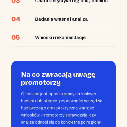
03
Charakterystyka regionu / obiektu
04
Badania własne i analiza
05
Wnioski i rekomendacje
Na co zwracają uwagę
promotorzy
Oceniane jest oparcie pracy na realnym
badaniu lub ofercie, poprawność narzędzia
badawczego oraz praktyczna wartość
wniosków. Promotorzy sprawdzają, czy
analiza odnosi się do konkretnego regionu