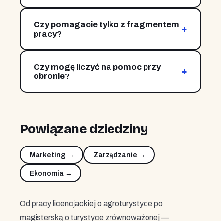
Najczęściej tak — przygotowujemy ankietę,
dobieramy próbę i opracowujemy wyniki.
Czy pomagacie tylko z fragmentem
+
pracy?
Tak — możemy pomóc z konspektem, częścią
teoretyczną, badawczą albo samą korektą.
Czy mogę liczyć na pomoc przy
Zakres ustalamy przy wycenie.
+
obronie?
Tak. Przygotowujemy streszczenie,
prezentację i pomagamy przewidzieć pytania
komisji.
Powiązane dziedziny
Marketing →
Zarządzanie →
Ekonomia →
Od pracy licencjackiej o agroturystyce po
magisterską o turystyce zrównoważonej —