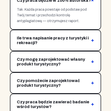
+
Czy praca będzie w 100% autorska?
Tak. Każda praca powstaje od podstaw pod
Twój temat i przechodzi kontrolę
antyplagiatową — otrzymujesz raport.
Ile trwa napisanie pracy z turystyki i
+
rekreacji?
Zależnie od zakresu i etapu — od kilkunastu dni
do kilku tygodni. Pracujemy etapami, dostajesz
Czy mogę zaprojektować własny
kolejne rozdziały na bieżąco.
+
produkt turystyczny?
Tak. Pomagamy opracować koncepcję
produktu wraz z analizą rynku, grupy docelowej i
Czy pomożecie zaprojektować
kalkulacją założeń.
+
produkt turystyczny?
Tak. Możemy opracować koncepcję produktu
turystycznego wraz z analizą rynku i grupy
Czy praca będzie zawierać badanie
docelowej.
+
wśród turystów?