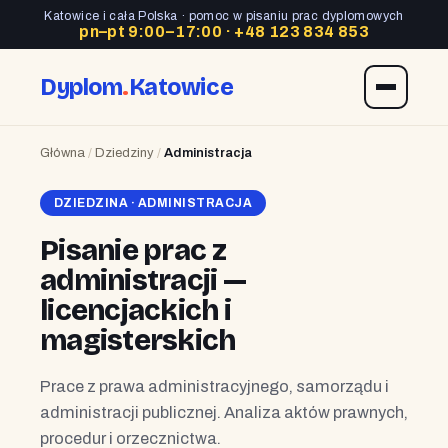
Katowice i cała Polska · pomoc w pisaniu prac dyplomowych
pn–pt 9:00–17:00 ·
+48 123 834 853
Dyplom
.
Katowice
Główna
/
Dziedziny
/
Administracja
DZIEDZINA · ADMINISTRACJA
Pisanie prac z
administracji —
licencjackich i
magisterskich
Prace z prawa administracyjnego, samorządu i
administracji publicznej. Analiza aktów prawnych,
procedur i orzecznictwa.