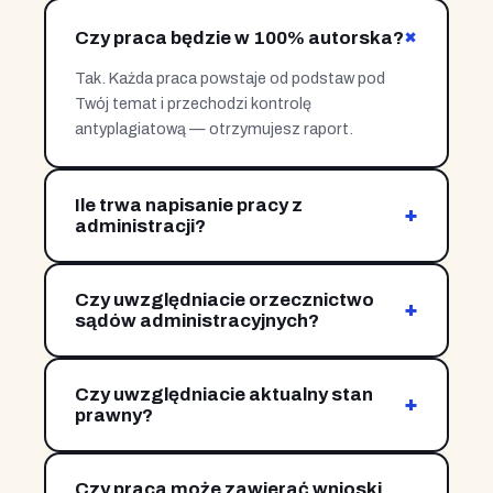
+
Czy praca będzie w 100% autorska?
Tak. Każda praca powstaje od podstaw pod
Twój temat i przechodzi kontrolę
antyplagiatową — otrzymujesz raport.
Ile trwa napisanie pracy z
+
administracji?
Zależnie od zakresu i etapu — od kilkunastu dni
do kilku tygodni. Pracujemy etapami, dostajesz
Czy uwzględniacie orzecznictwo
kolejne rozdziały na bieżąco.
+
sądów administracyjnych?
Tak. Korzystamy z aktualnego orzecznictwa
WSA i NSA tam, gdzie wzmacnia ono analizę
Czy uwzględniacie aktualny stan
przepisów i praktyki.
+
prawny?
Tak. Pracujemy na obowiązujących przepisach i
aktualnym orzecznictwie, z poprawnym
Czy praca może zawierać wnioski
powołaniem podstaw prawnych.