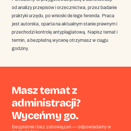
od analizy przepisów i orzecznictwa, przez badanie
praktyki urzędu, po wnioski de lege ferenda. Praca
jest autorska, oparta na aktualnym stanie prawnym i
przechodzi kontrolę antyplagiatową. Napisz temat i
termin, a bezpłatną wycenę otrzymasz w ciągu
godziny.
Masz temat z
administracji?
Wyceńmy go.
Bezpłatnie i bez zobowiązań — odpowiadamy w