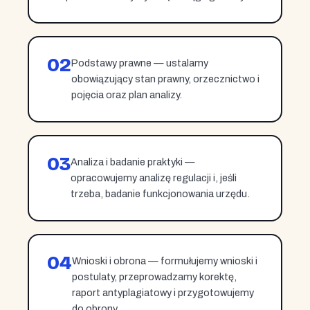
02
Podstawy prawne — ustalamy
obowiązujący stan prawny, orzecznictwo i
pojęcia oraz plan analizy.
03
Analiza i badanie praktyki —
opracowujemy analizę regulacji i, jeśli
trzeba, badanie funkcjonowania urzędu.
04
Wnioski i obrona — formułujemy wnioski i
postulaty, przeprowadzamy korektę,
raport antyplagiatowy i przygotowujemy
do obrony.