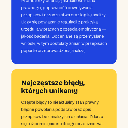
Promotorzy oceniają aktualność stanu
prawnego, poprawność powoływania
przepisów i orzecznictwa oraz logikę analizy.
Liczy się powiązanie regulacji z praktyką
urzędu, a w pracach z częścią empiryczną —
jakość badania. Doceniane są przemyślane
wnioski, w tym postulaty zmian w przepisach
poparte przeprowadzoną analizą.
Najczęstsze błędy,
których unikamy
Częste błędy to nieaktualny stan prawny,
błędne powołania podstaw oraz opis
przepisów bez analizy ich działania. Zdarza
się też pominięcie istotnego orzecznictwa.