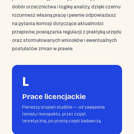
dobór orzecznictwa i logikę analizy, dzięki czemu
rozumiesz własną pracę i pewnie odpowiadasz
na pytania komisji dotyczące aktualności
przepisów, powiązania regulacji z praktyką urzędu
oraz sformułowanych wniosków i ewentualnych
postulatów zmian w prawie.
L
Prace licencjackie
Pierwszy stopień studiów — od zawężenia
tematu i konspektu, przez część
teoretyczną, po prostą część badawczą.