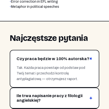
·
Error correction in EFL writing
·
Metaphor in political speeches
Najczęstsze pytania
+
Czy praca będzie w 100% autorska?
Tak. Każda praca powstaje od podstaw pod
Twój temat i przechodzi kontrolę
antyplagiatową — otrzymujesz raport.
Ile trwa napisanie pracy z filologii
+
angielskiej?
Zależnie od zakresu i etapu — od kilkunastu dni