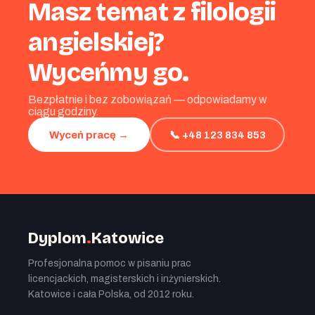
Masz temat z filologii
angielskiej?
Wyceńmy go.
Bezpłatnie i bez zobowiązań — odpowiadamy w
ciągu godziny.
📞 +48 123 834 853
Wyceń pracę →
Dyplom
.
Katowice
Profesjonalna pomoc w pisaniu prac
licencjackich, magisterskich i inżynierskich.
Katowice i cała Polska, od 2012 roku.