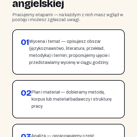
angielskiej
Pracujemy etapami — na każdym z nich masz wgląd w
postęp i możesz zgłaszać uwagi.
01
Wycena i temat — opisujesz obszar
(językoznawstwo, literatura, przekład,
metodyka) i termin; proponujemy ujęcie i
przedstawiamy wycenę w ciągu godziny.
02
Plan i materiał — dobieramy metodę,
korpus lub materiał badawczy i strukturę
pracy.
03
Analiza — opracowujemy część