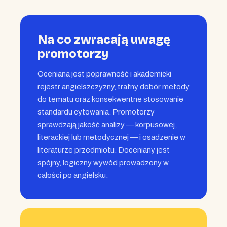
Na co zwracają uwagę
promotorzy
Oceniana jest poprawność i akademicki
rejestr angielszczyzny, trafny dobór metody
do tematu oraz konsekwentne stosowanie
standardu cytowania. Promotorzy
sprawdzają jakość analizy — korpusowej,
literackiej lub metodycznej — i osadzenie w
literaturze przedmiotu. Doceniany jest
spójny, logiczny wywód prowadzony w
całości po angielsku.