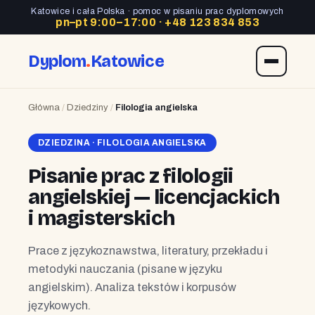
Katowice i cała Polska · pomoc w pisaniu prac dyplomowych
pn–pt 9:00–17:00 ·
+48 123 834 853
Dyplom
.
Katowice
Główna
/
Dziedziny
/
Filologia angielska
DZIEDZINA · FILOLOGIA ANGIELSKA
Pisanie prac z filologii
angielskiej — licencjackich
i magisterskich
Prace z językoznawstwa, literatury, przekładu i
metodyki nauczania (pisane w języku
angielskim). Analiza tekstów i korpusów
językowych.